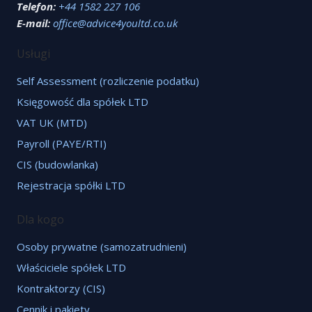
Telefon:
+44 1582 227 106
E-mail:
office@advice4youltd.co.uk
Usługi
Self Assessment (rozliczenie podatku)
Księgowość dla spółek LTD
VAT UK (MTD)
Payroll (PAYE/RTI)
CIS (budowlanka)
Rejestracja spółki LTD
Dla kogo
Osoby prywatne (samozatrudnieni)
Właściciele spółek LTD
Kontraktorzy (CIS)
Cennik i pakiety