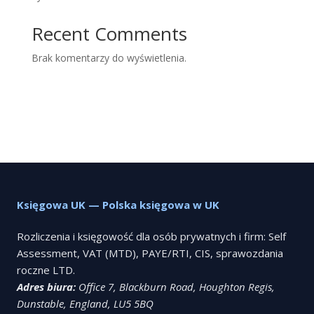
Recent Comments
Brak komentarzy do wyświetlenia.
Księgowa UK — Polska księgowa w UK
Rozliczenia i księgowość dla osób prywatnych i firm: Self
Assessment, VAT (MTD), PAYE/RTI, CIS, sprawozdania
roczne LTD.
Adres biura:
Office 7, Blackburn Road, Houghton Regis,
Dunstable, England, LU5 5BQ