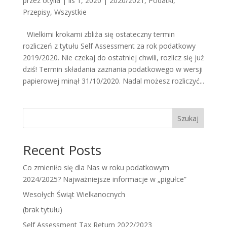
przez
otylia
|
lis 1, 2020
|
2020/2021
,
Podatki
,
Przepisy
,
Wszystkie
Wielkimi krokami zbliża się ostateczny termin
rozliczeń z tytułu Self Assessment za rok podatkowy
2019/2020. Nie czekaj do ostatniej chwili, rozlicz się już
dziś! Termin składania zaznania podatkowego w wersji
papierowej minął 31/10/2020. Nadal możesz rozliczyć...
Szukaj
Recent Posts
Co zmieniło się dla Nas w roku podatkowym
2024/2025? Najważniejsze informacje w „pigułce”
Wesołych Świąt Wielkanocnych
(brak tytułu)
Self Assessment Tax Return 2022/2023