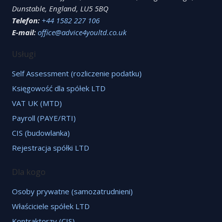
Dunstable, England, LU5 5BQ
Telefon:
+44 1582 227 106
E-mail:
office@advice4youltd.co.uk
Usługi
Self Assessment (rozliczenie podatku)
Księgowość dla spółek LTD
VAT UK (MTD)
Payroll (PAYE/RTI)
CIS (budowlanka)
Rejestracja spółki LTD
Dla kogo
Osoby prywatne (samozatrudnieni)
Właściciele spółek LTD
Kontraktorzy (CIS)