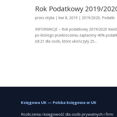
Rok Podatkowy 2019/202
przez
otylia
|
kwi 8, 2019
|
2019/2020
,
Podatki
INFORMACJE – Rok podatkowy 2019/2020 Kwota
po którego przekroczeniu zapłacimy 40% podat
£8.21 dla osób, które ukończyły 25...
Księgowa UK — Polska księgowa w UK
Rozliczenia i księgowość dla osób prywatnych i firm: