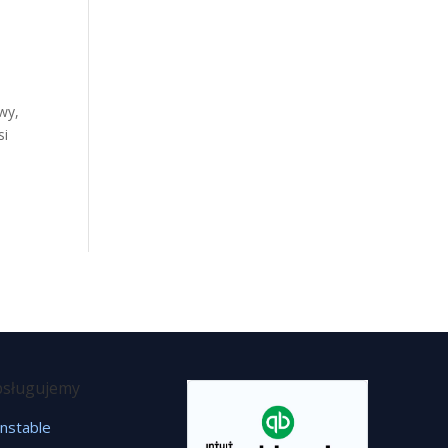
wy,
si
sługujemy
nstable