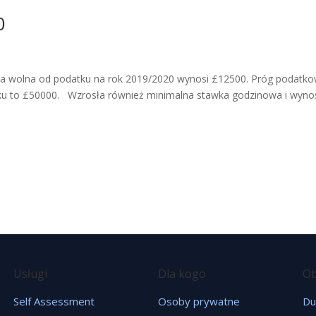
0
 wolna od podatku na rok 2019/2020 wynosi £12500. Próg podatko
ku to £50000. Wzrosła również minimalna stawka godzinowa i wyno
Usługi
Dla kogo
Ob
Self Assessment
Osoby prywatne
Du