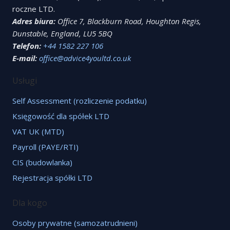
roczne LTD.
Adres biura:
Office 7, Blackburn Road, Houghton Regis,
Dunstable, England, LU5 5BQ
Telefon:
+44 1582 227 106
E-mail:
office@advice4youltd.co.uk
Usługi
Self Assessment (rozliczenie podatku)
Księgowość dla spółek LTD
VAT UK (MTD)
Payroll (PAYE/RTI)
CIS (budowlanka)
Rejestracja spółki LTD
Dla kogo
Osoby prywatne (samozatrudnieni)