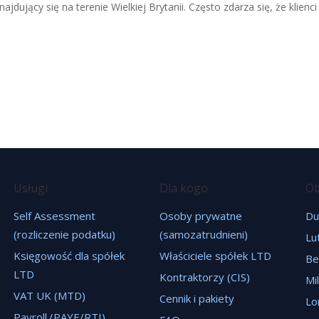
ajdujący się na terenie Wielkiej Brytanii. Często zdarza się, że klienci
Usługi
Dla kogo
Ob
Self Assessment
Osoby prywatne
Du
(rozliczenie podatku)
(samozatrudnieni)
Lu
Księgowość dla spółek
Właściciele spółek LTD
Be
LTD
Kontraktorzy (CIS)
Mi
VAT UK (MTD)
Cennik i pakiety
Lo
Payroll (PAYE/RTI)