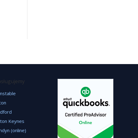
sługujemy
nstable
ton
dford
lton Keynes
ndyn (online)