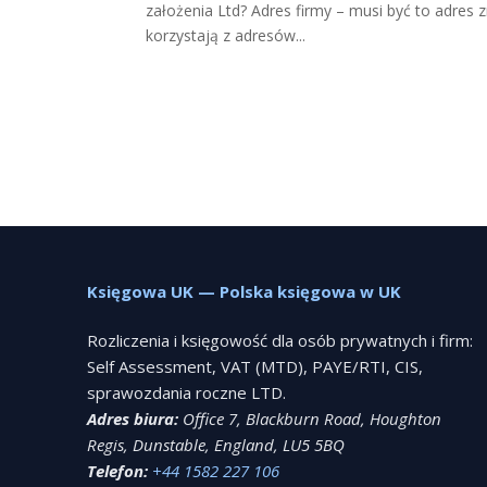
założenia Ltd? Adres firmy – musi być to adres zn
korzystają z adresów...
Księgowa UK — Polska księgowa w UK
Rozliczenia i księgowość dla osób prywatnych i firm:
Self Assessment, VAT (MTD), PAYE/RTI, CIS,
sprawozdania roczne LTD.
Adres biura:
Office 7, Blackburn Road, Houghton
Regis, Dunstable, England, LU5 5BQ
Telefon:
+44 1582 227 106