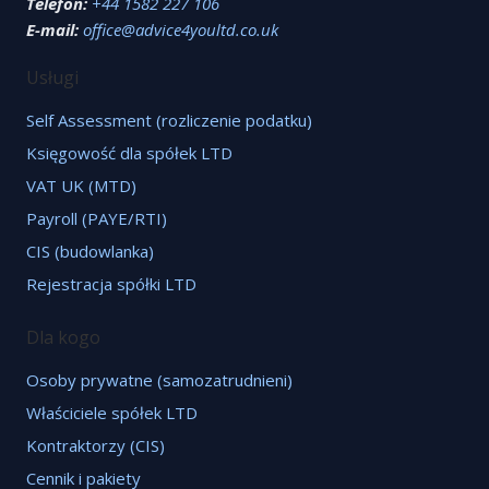
Telefon:
+44 1582 227 106
E-mail:
office@advice4youltd.co.uk
Usługi
Self Assessment (rozliczenie podatku)
Księgowość dla spółek LTD
VAT UK (MTD)
Payroll (PAYE/RTI)
CIS (budowlanka)
Rejestracja spółki LTD
Dla kogo
Osoby prywatne (samozatrudnieni)
Właściciele spółek LTD
Kontraktorzy (CIS)
Cennik i pakiety